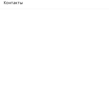
Контакты
накладка колесной арки задней левой
Ref. OE:
7P6854819B_9B9
Код Товара:
88541329102
0