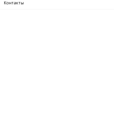
Контакты
направляющая бампера заднего левая
Ref. OE:
5E5807393B
Код Товара:
88071903502
0