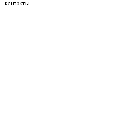
Контакты
накладка бампера переднего левая
Ref. OE:
7E5807819 GRU
Код Товара:
88071175402
0