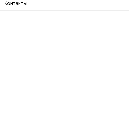
Контакты
молдинг двери передней левой (хром)
Ref. OE:
3T0853515 2ZZ
Код Товара:
88530859702
0