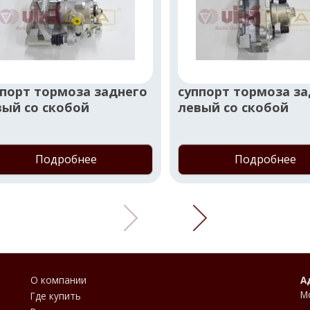
ппорт тормоза заднего
суппорт тормоза за
вый со скобой
левый со скобой
Подробнее
Подробнее
О компании
А
М
Где купить