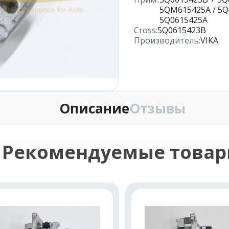
5QM615425A / 5Q
5Q0615425A
Cross:
5Q0615423B
Производитель:
VIKA
Описание
Отзывы
Рекомендуемые това