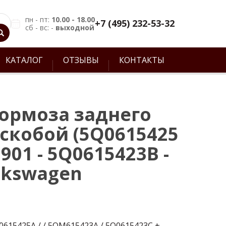
пн - пт:
10.00 - 18.00
+7 (495) 232-53-32
сб - вс: -
выходной
КАТАЛОГ
ОТЗЫВЫ
КОНТАКТЫ
тормоза заднего
 скобой (5Q0615425
3901 - 5Q0615423B -
lkswagen
0615425A / / 5QM615423A / 5Q0615423C +