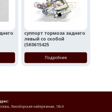
днего
суппорт тормоза заднего
суппо
левый со скобой
левый
(5K0615425
(8K061
Подробнее
дрес:
осква, Лихоборская набережная, 18с4