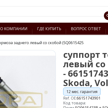
О КОМПАНИИ
ГДЕ КУПИТЬ
ВОПРОС ОТВЕТ
ормоза заднего левый со скобой (5Q0615425
суппорт 
левый со
- 6615174
Skoda, Vo
12 мес. гарантия
Ref. OE:
66151743901
Код товара:
Прим.:
5Q0615423B + 5Q