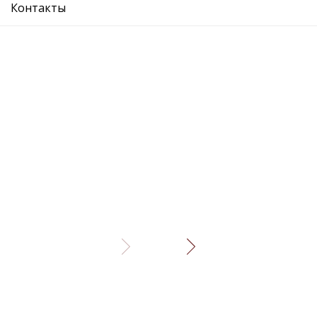
Контакты
Описание
Отзывы
Рекомендуемые товары
пыльник шруса внутреннего
пыльник шр
Подробнее