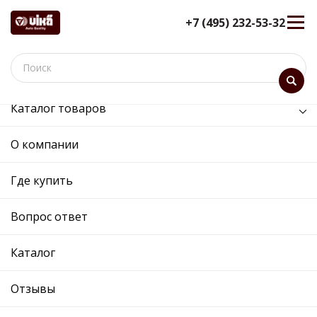
+7 (495) 232-53-32
Каталог товаров
/
Передняя ось, рулевое управление /
пыльник шруса внутреннего
О компании
пыльник шруса внутреннего -
Где купить
44981776301 - 7H0498201 -
Skoda, Volkswagen
Вопрос ответ
12 мес. гарантия
Ref. OE:
44981776301
Каталог
Код товара:
Прим.:
7H0498201 / 7H0498201
Отзывы
Cross:
7H0498201
Производитель:
VIKA