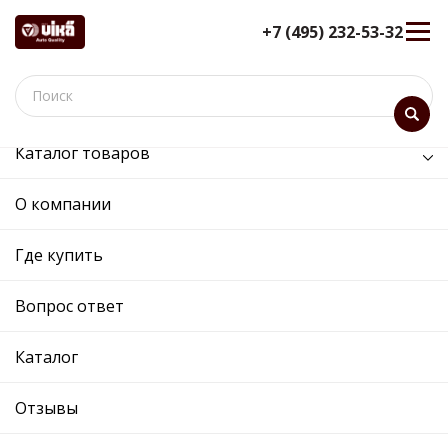
+7 (495) 232-53-32
Каталог товаров
/
Передняя ось, рулевое управление /
привод в сборе левый
О компании
привод в сборе левый -
Где купить
44071726501 - 7L0407271F -
Skoda, Volkswagen
Вопрос ответ
12 мес. гарантия
Ref. OE:
44071726501
Каталог
Код товара:
Прим.:
7L0407271 / 7L0407271A / 7L0407271B /
Отзывы
7L0407271C / 7L0407271D / 7L0407271E /
7L0407271EX / 7L0407271F / 7L8407271 /