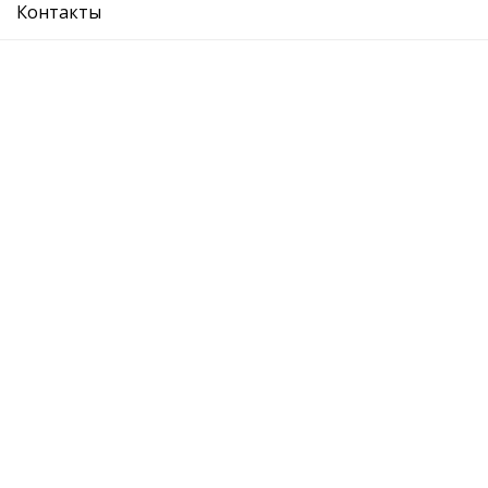
7L0407271 /
Контакты
Cross:
7L0407271F
Производитель:
VIKA
Описание
Отзывы
О компании
Где купить
Вопрос ответ
Каталог
Отзывы