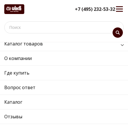
+7 (495) 232-53-32
Каталог товаров
/
Коробка передач /
корпус масляного фильтра
О компании
корпус масляного фильтра
12 мес. гарантия
Где купить
Ref. OE:
13050755501
Код товара:
Вопрос ответ
Прим.:
02E305045
Cross:
02E305045
Каталог
Производитель:
VIKA
Описание
Отзывы
Отзывы