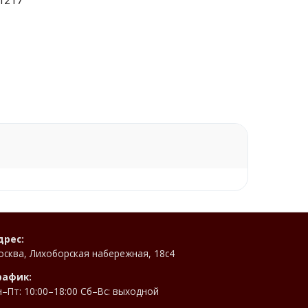
дрес:
осква, Лихоборская набережная, 18с4
рафик:
н–Пт: 10:00–18:00 Сб–Вс: выходной