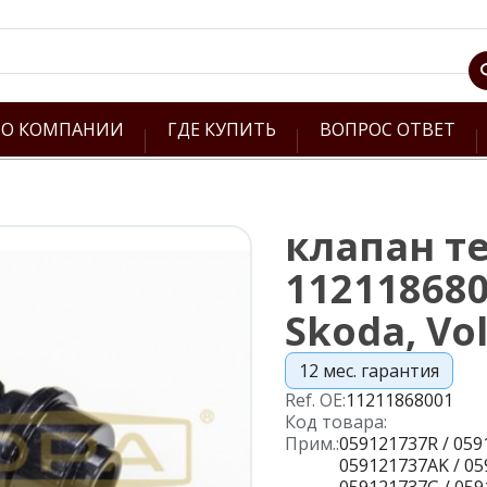
О КОМПАНИИ
ГДЕ КУПИТЬ
ВОПРОС ОТВЕТ
клапан те
112118680
Skoda, Vo
12 мес. гарантия
Ref. OE:
11211868001
Код товара:
Прим.:
059121737R / 059
059121737AK / 05
059121737G / 059