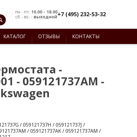
пн - пт:
10.00 - 18.00
+7 (495) 232-53-32
сб - вс: -
выходной
КАТАЛОГ
ОТЗЫВЫ
КОНТАКТЫ
рмостата -
01 - 059121737AM -
lkswagen
121737G / 059121737H / 059121737J /
9121737AM / 059121737AK / 059121737AM /
1217