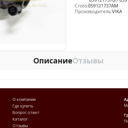
Cross:
059121737AM
Производитель:
VIKA
Описание
Отзывы
О компании
А
М
Где купить
Вопрос ответ
Г
Каталог
П
Отзывы