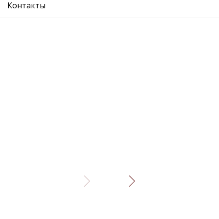
Контакты
Описание
Отзывы
Рекомендуемые товары
замок двери передней левой
замок двер
Подробнее