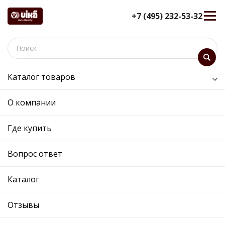
+7 (495) 232-53-32
Каталог товаров
Информация
Насосы гидроусилителя VIKA
О компании
НАСОСЫ ГИДРОУСИЛИТЕЛЯ VIKA
Где купить
Вопрос ответ
Каталог
Насосы гидроусилителя для
автомобилей
Шкода Октавия,
Отзывы
СуперБ, Фольксваген Поло, Джетта,