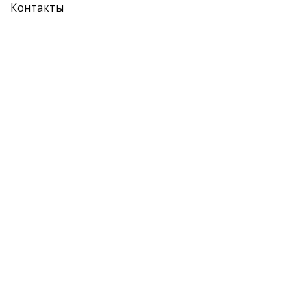
Контакты
бензонасос
Ref. OE:
16117285443
Код Товара:
99658101
0