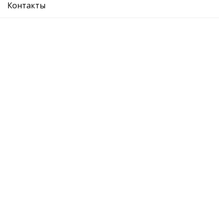
Контакты
бензонасос
Ref. OE:
A2114702994
Код Товара:
91197401
0