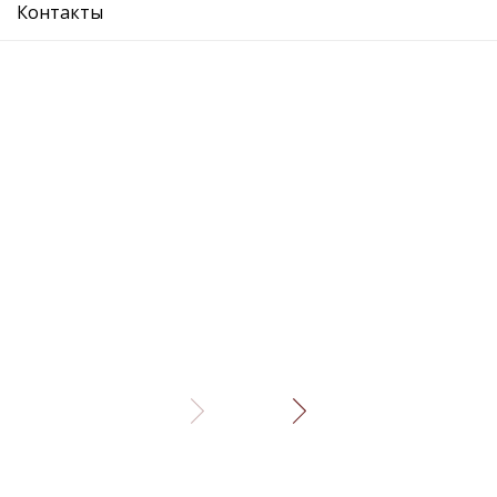
Контакты
Описание
Отзывы
Рекомендуемые товары
головка блока цилиндров
головка бл
Подробнее