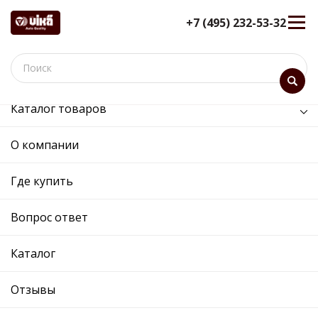
+7 (495) 232-53-32
Каталог товаров
/
Двигатель /
головка блока цилиндров
О компании
головка блока цилиндров -
11031816001 - 03L103351K -
Где купить
Skoda, Volkswagen
Вопрос ответ
12 мес. гарантия
Ref. OE:
11031816001
Код товара:
Каталог
Прим.:
03L103351K / 03L103265BX / 03L103265KK /
03L103351K
Отзывы
Cross:
03L103351K
Производитель:
VIKA