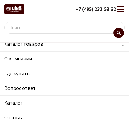
+7 (495) 232-53-32
Каталог товаров
/
Двигатель /
головка блока цилиндров в сборе
О компании
головка блока цилиндров в
сборе - 11030014101 -
Где купить
047103063H - Skoda,
Volkswagen
Вопрос ответ
12 мес. гарантия
Каталог
Ref. OE:
11030014101
Код товара:
10141
Cross:
047103063H
Отзывы
Производитель: