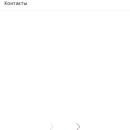
Описание
Отзывы
Контакты
SKODA: FAV88-95/FEL95-01/PICK96-01/SKO76-
89
VW:
SEAT:
AUDI:
Рекомендуемые товары
головка блока цилиндров
головка бл
Подробнее