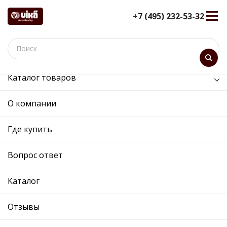
+7 (495) 232-53-32
Каталог товаров
/
Коробка передач /
тяга кпп длинная (2)
О компании
тяга кпп длинная (2) -
77110008701 - 1J0711803C -
Где купить
Skoda, Volkswagen
Вопрос ответ
12 мес. гарантия
Ref. OE:
77110008701
Код товара:
70087
Каталог
Прим.:
1J0711803C / 1J0711803B / 1J0711803B /
1J0711803C
Отзывы
Cross:
1J0711803C
Производитель: