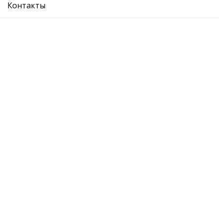
Производитель:
VIKA
Контакты
Описание
Отзывы
О компании
Где купить
Вопрос ответ
Каталог
Отзывы
Контакты