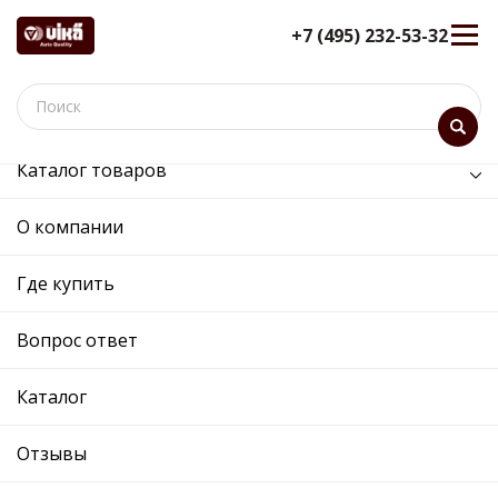
+7 (495) 232-53-32
Каталог товаров
/
Коробка передач /
ремкомплект АКПП
О компании
ремкомплект АКПП -
33980000201 - 0B5398009F -
Где купить
Skoda, Volkswagen
Вопрос ответ
12 мес. гарантия
Ref. OE:
33980000201
Код товара:
Каталог
Прим.:
0B5398009F / 0B5398009C / 0B5398009D /
0B5398009E / 0B5398009C / 0B5398009D /
Отзывы
0B5398009E / 0B5398009F
Cross:
0B5398009F