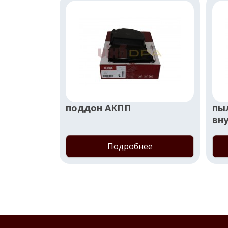
поддон АКПП
пы
вну
Подробнее