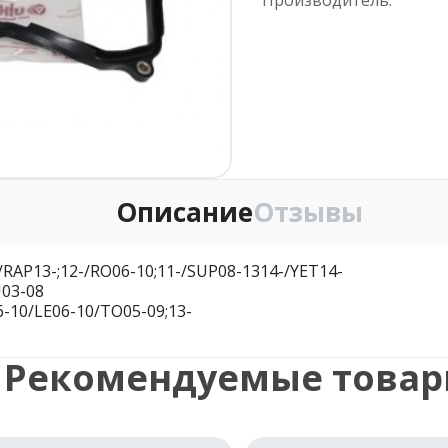
Описание
Отзывы
/RAP13-;12-/RO06-10;11-/SUP08-1314-/YET14-
U03-08
6-10/LE06-10/TO05-09;13-
Рекомендуемые това