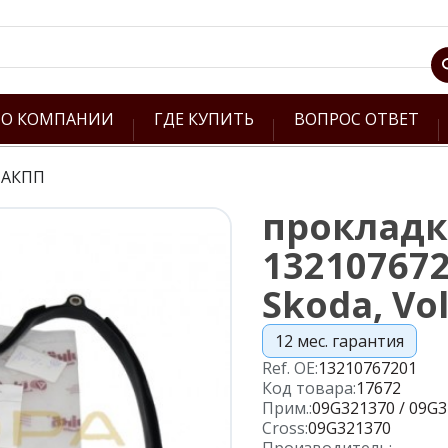
О КОМПАНИИ
ГДЕ КУПИТЬ
ВОПРОС ОТВЕТ
 АКПП
прокладк
132107672
Skoda, Vo
12 мес. гарантия
Ref. OE:
13210767201
Код товара:
17672
Прим.:
09G321370 / 09G
Cross:
09G321370
Производитель: