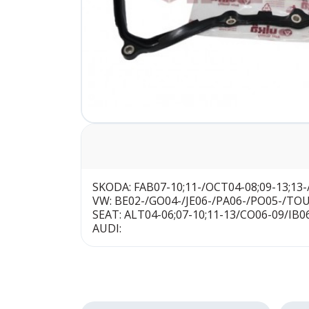
SKODA: FAB07-10;11-/OCT04-08;09-13;13-
VW: BE02-/GO04-/JE06-/PA06-/PO05-/TO
SEAT: ALT04-06;07-10;11-13/CO06-09/IB0
AUDI: