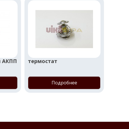
й АКПП
термостат
фильт
Подробнее