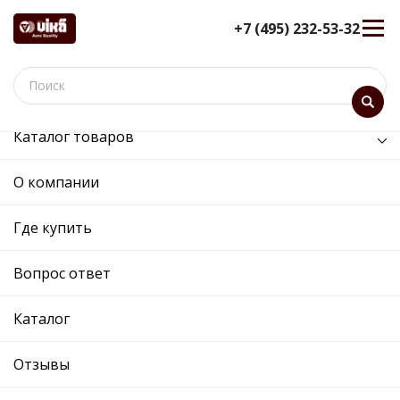
+7 (495) 232-53-32
Каталог товаров
/
Кузов и его части /
усилитель бампера переднего
О компании
усилитель бампера
переднего - 88070766002 -
Где купить
1Z0807109C - Skoda,
Volkswagen
Вопрос ответ
12 мес. гарантия
Каталог
Ref. OE:
88070766002
Код товара:
87660
Прим.:
1Z0807109C / 1ZD807109 / 1Z0807109C /
Отзывы
1Z0807109C|1ZD807109A
Cross:
1Z0807109C