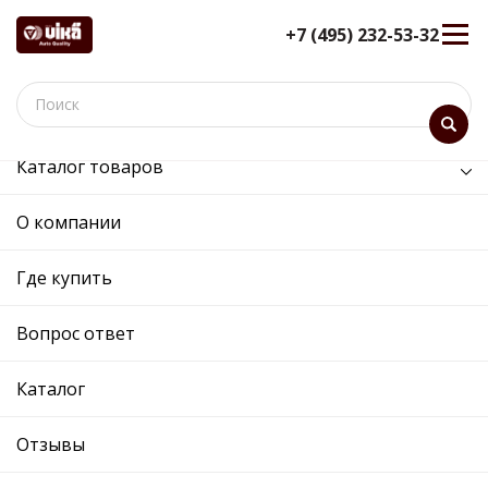
+7 (495) 232-53-32
Каталог товаров
/
Кузов и его части /
решетка бампера переднего центральная
О компании
решетка бампера переднего
Где купить
центральная - 88531190416 -
5J0853677A_9B9 - Skoda,
Вопрос ответ
Volkswagen
12 мес. гарантия
Каталог
Ref. OE:
88531190416
Код товара:
88531190416
Отзывы
Cross:
5J0853677A_9B9
Производитель:
DPA