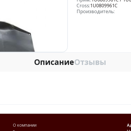
Cross:
1U0809961C
Производитель:
Описание
Отзывы
О компании
А