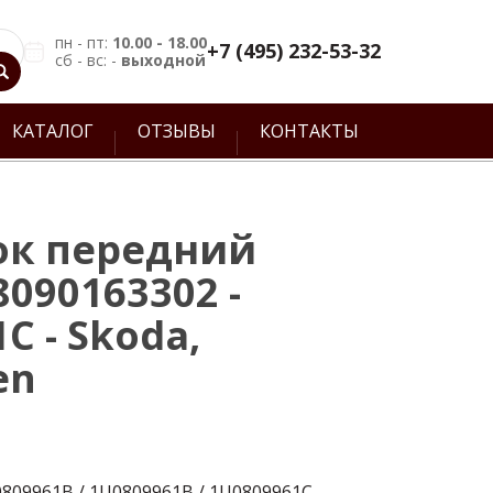
пн - пт:
10.00 - 18.00
+7 (495) 232-53-32
сб - вс: -
выходной
КАТАЛОГ
ОТЗЫВЫ
КОНТАКТЫ
ок передний
8090163302 -
C - Skoda,
en
0809961B / 1U0809961B / 1U0809961C