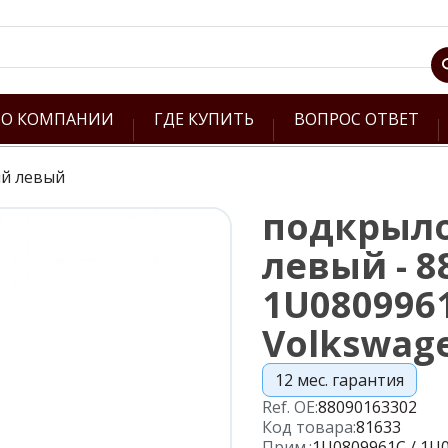
О КОМПАНИИ
ГДЕ КУПИТЬ
ВОПРОС ОТВЕТ
й левый
подкрыл
левый - 8
1U0809961
Volkswag
12 мес. гарантия
Ref. OE:
88090163302
Код товара:
81633
Прим.:
1U0809961C / 1U