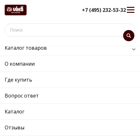
+7 (495) 232-53-32
Каталог товаров
/
Кузов и его части /
панель передняя
О компании
панель передняя -
88051776502 - 5NR805588E -
Где купить
Skoda, Volkswagen
Вопрос ответ
12 мес. гарантия
Ref. OE:
88051776502
Код товара:
88051776502
Каталог
Прим.:
5NR805588E / 5NR805588E
Cross:
5NR805588E
Отзывы
Производитель:
DPA