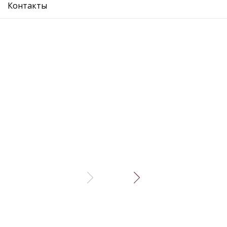
Описание
Отзывы
Контакты
панель передняя - - Кузов и его части
Рекомендуемые товары
панель передняя
панель пер
Подробнее