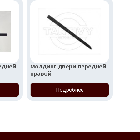
едней
молдинг двери передней
молди
правой
право
Подробнее