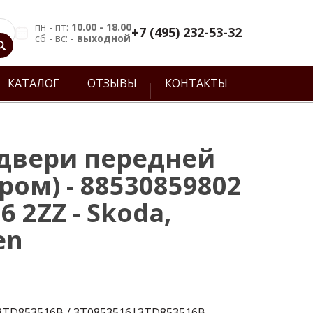
пн - пт:
10.00 - 18.00
+7 (495) 232-53-32
сб - вс: -
выходной
КАТАЛОГ
ОТЗЫВЫ
КОНТАКТЫ
двери передней
ром) - 88530859802
6 2ZZ - Skoda,
en
 3TD853516B / 3T0853516|3TD853516B