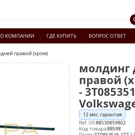
О КОМПАНИИ
ГДЕ КУПИТЬ
ВОПРОС ОТВЕТ
дней правой (хром)
молдинг 
правой (х
- 3T085351
Volkswag
12 мес. гарантия
Ref. OE:
88530859802
Код товара:
88598
Прим.:
3T0853516 2ZZ /