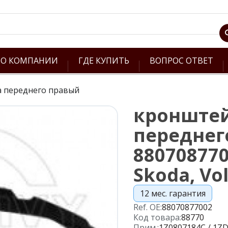
О КОМПАНИИ
ГДЕ КУПИТЬ
ВОПРОС ОТВЕТ
 переднего правый
кронште
переднег
880708770
Skoda, Vo
12 мес. гарантия
Ref. OE:
88070877002
Код товара:
88770
Прим.:
1Z0807184C / 1ZD