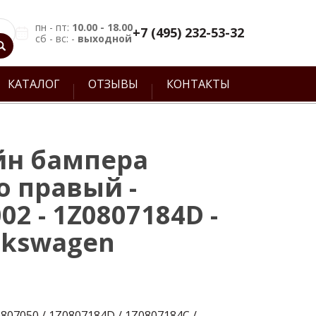
пн - пт:
10.00 - 18.00
+7 (495) 232-53-32
сб - вс: -
выходной
КАТАЛОГ
ОТЗЫВЫ
КОНТАКТЫ
йн бампера
о правый -
02 - 1Z0807184D -
lkswagen
807050 / 1Z0807184D / 1Z0807184C /