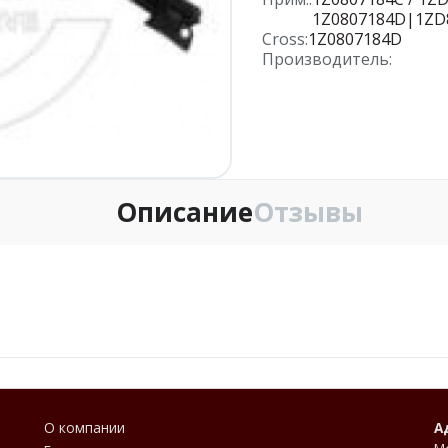
1Z0807184D|1ZD
Cross:
1Z0807184D
Производитель:
Описание
Отзывы
О компании
А