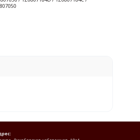
807050
дрес: