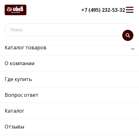
+7 (495) 232-53-32
Каталог товаров
/
Кузов и его части /
кронштейн бампера переднего правый
О компании
кронштейн бампера
Где купить
переднего правый -
88071332402 - 5JA807050 -
Вопрос ответ
Skoda, Volkswagen
12 мес. гарантия
Каталог
Ref. OE:
88071332402
Код товара:
813324
Отзывы
Прим.:
5JA807184 / 32D807050 / 5JA807184 /
32D807050 / 5JA807050 / 5JA807050 /