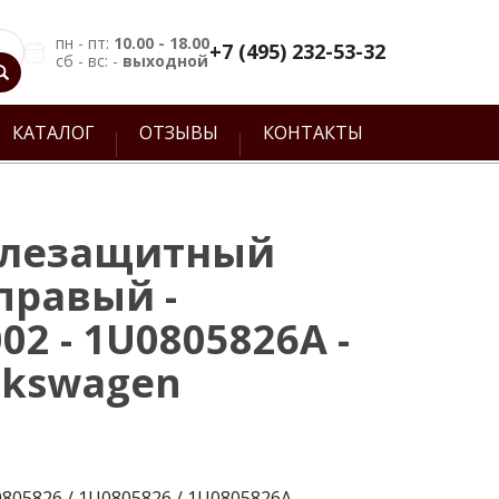
пн - пт:
10.00 - 18.00
+7 (495) 232-53-32
сб - вс: -
выходной
КАТАЛОГ
ОТЗЫВЫ
КОНТАКТЫ
ылезащитный
правый -
02 - 1U0805826A -
lkswagen
805826 / 1U0805826 / 1U0805826A