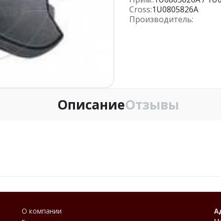
Cross:
1U0805826A
Производитель:
Описание
Отзывы
О компании
А