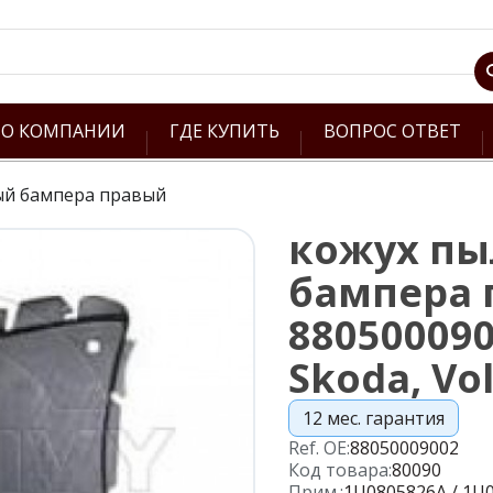
О КОМПАНИИ
ГДЕ КУПИТЬ
ВОПРОС ОТВЕТ
ый бампера правый
кожух п
бампера 
880500090
Skoda, Vo
12 мес. гарантия
Ref. OE:
88050009002
Код товара:
80090
Прим.:
1U0805826A / 1U0