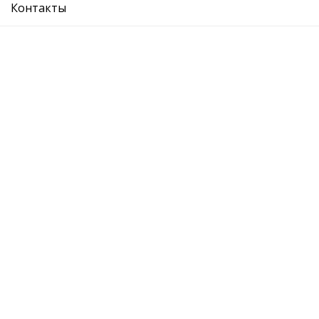
Контакты
Описание
Отзывы
SKODA: OCT04-08
VW:
SEAT:
AUDI:
О компании
Где купить
Вопрос ответ
Каталог