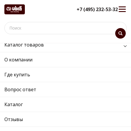
+7 (495) 232-53-32
Каталог товаров
/
Кузов и его части /
зеркало правое электрическое
О компании
зеркало правое
электрическое - 88570740602 -
Где купить
1Z1857508F 01C - Skoda,
Volkswagen
Вопрос ответ
12 мес. гарантия
Каталог
Ref. OE:
88570740602
Код товара:
87406
Прим.:
1Z1857508F GRU / 1ZD857508M GRU /
Отзывы
Cross:
1Z1857508F 01C
Производитель: