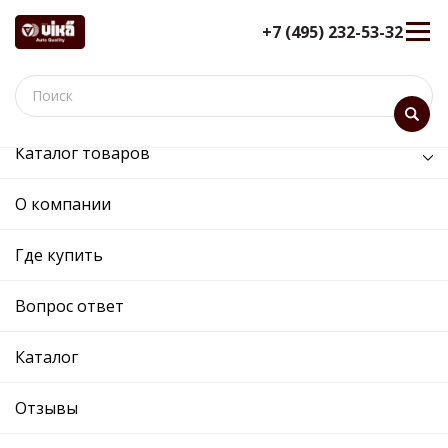
+7 (495) 232-53-32
Каталог товаров
/
Кузов и его части /
зеркало левое электрическое
О компании
зеркало левое электрическое
- 88570107002 -
Где купить
1U1857501CHGRU - Skoda,
Volkswagen
Вопрос ответ
12 мес. гарантия
Каталог
Ref. OE:
88570107002
Код товара:
81070
Прим.:
1U1857501BA GRU / 1U1857501BA /
Отзывы
1U1857501CH
Cross:
1U1857501CHGRU