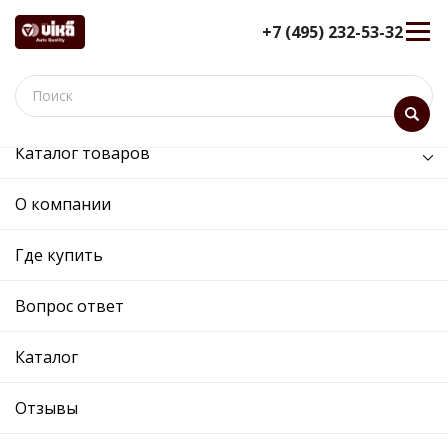
+7 (495) 232-53-32
Каталог товаров
/
Кузов и его части /
замок двери передней левой (ЦБС)
О компании
замок двери передней левой
Где купить
(ЦБС) - 98370757601 - 5J1837015
- Skoda, Volkswagen
Вопрос ответ
12 мес. гарантия
Ref. OE:
98370757601
Каталог
Код товара:
97576
Прим.:
5J1837015 / 3B1837015AR / 3B1837015AR /
Отзывы
5J1837015
Cross:
5J1837015