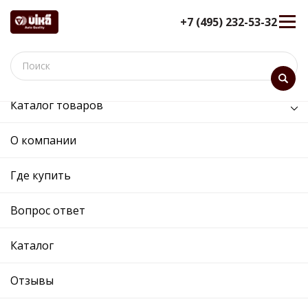
+7 (495) 232-53-32
Каталог товаров
/
Кузов и его части /
заглушка бампера переднего правая
О компании
заглушка бампера переднего
Где купить
правая - 88070045102 -
8E0807682 01C - Skoda,
Вопрос ответ
Volkswagen
12 мес. гарантия
Каталог
Ref. OE:
88070045102
Код товара:
80451
Отзывы
Прим.:
8E0807682 01C / 8E0807682
Cross:
8E0807682 01C