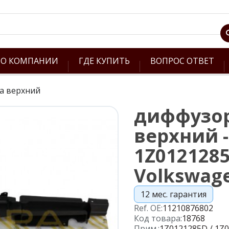
О КОМПАНИИ
ГДЕ КУПИТЬ
ВОПРОС ОТВЕТ
а верхний
диффузор
верхний -
1Z0121285
Volkswag
12 мес. гарантия
Ref. OE:
11210876802
Код товара:
18768
Прим.:
1Z0121285D / 1Z0