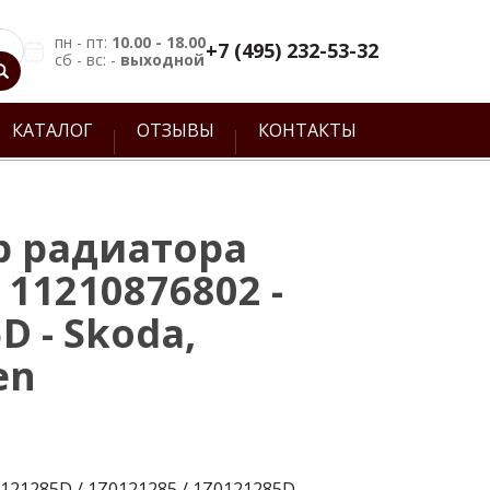
пн - пт:
10.00 - 18.00
+7 (495) 232-53-32
сб - вс: -
выходной
КАТАЛОГ
ОТЗЫВЫ
КОНТАКТЫ
 радиатора
 11210876802 -
D - Skoda,
en
121285D / 1Z0121285 / 1Z0121285D