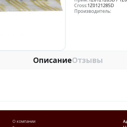
Cross:
1Z0121285D
Производитель:
Описание
Отзывы
О компании
А