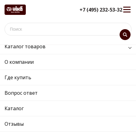
+7 (495) 232-53-32
Каталог товаров
/
Кузов и его части /
воздухозаборник левый
О компании
воздухозаборник левый -
88071295802 - 3T0807081 9B9 -
Где купить
Skoda, Volkswagen
Вопрос ответ
12 мес. гарантия
Ref. OE:
88071295802
Код товара:
812958
Каталог
Прим.:
3T0807081 9B9 / 3T0807081
Cross:
3T0807081 9B9
Отзывы
Производитель: