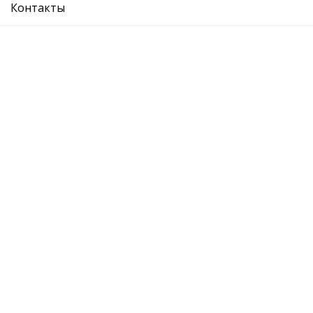
Описание
Отзывы
Контакты
SKODA: SUP08-13
VW:
SEAT:
AUDI:
О компании
Где купить
Вопрос ответ
Каталог
Отзывы