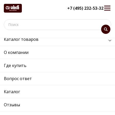
+7 (495) 232-53-32
Каталог товаров
/
Кузов и его части /
амортизатор двери багажника
О компании
амортизатор двери
багажника - 88270977301 -
Где купить
5L6827550 - Skoda, Volkswagen
Вопрос ответ
12 мес. гарантия
Ref. OE:
88270977301
Код товара:
89773
Каталог
Прим.:
5L6827550 / 5L6827550 / 5L6827550A
Cross:
5L6827550
Отзывы
Производитель: