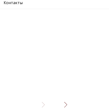
Описание
Отзывы
Контакты
SKODA: YET10-13;14-
VW:
SEAT:
AUDI:
Рекомендуемые товары
амортизатор двери багажника
амортизат
Подробнее