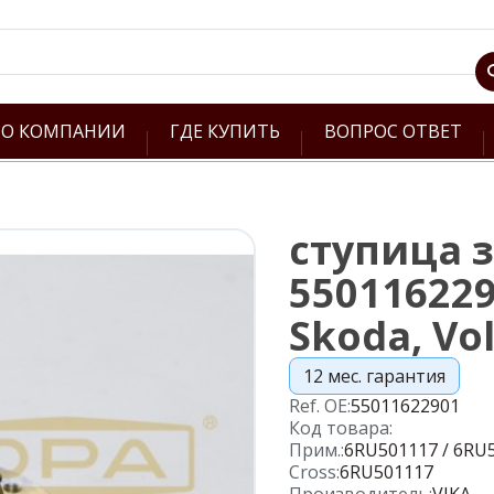
О КОМПАНИИ
ГДЕ КУПИТЬ
ВОПРОС ОТВЕТ
ступица з
550116229
Skoda, Vo
12 мес. гарантия
Ref. OE:
55011622901
Код товара:
Прим.:
6RU501117 / 6RU
Cross:
6RU501117
Производитель:
VIKA