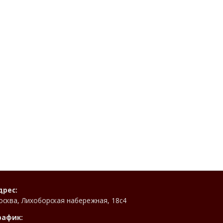
дрес:
осква, Лихоборская набережная, 18с4
рафик: