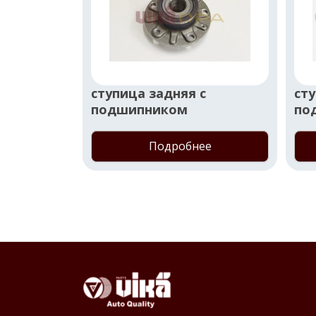
ступица задняя с
сту
подшипником
по
Подробнее