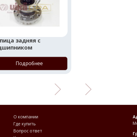
пица задняя с
дшипником
Подробнее
О компании
А
М
Где купить
Вопрос ответ
Г