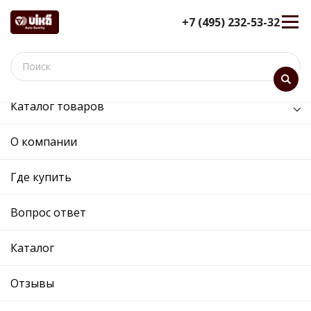
+7 (495) 232-53-32
Каталог товаров
/
Задняя ось /
стабилизатор задний
О компании
стабилизатор задний -
45110948816 - 1K0511409CB -
Где купить
Skoda, Volkswagen
Вопрос ответ
12 мес. гарантия
Ref. OE:
45110948816
Код товара:
45110948816
Каталог
Cross:
1K0511409CB
Производитель:
VIKA
Отзывы
Описание
Отзывы