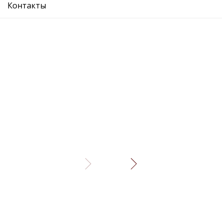
Контакты
стабилизатор задний - - Задняя ось
Рекомендуемые товары
стабилизатор задний
стабилиза
Подробнее