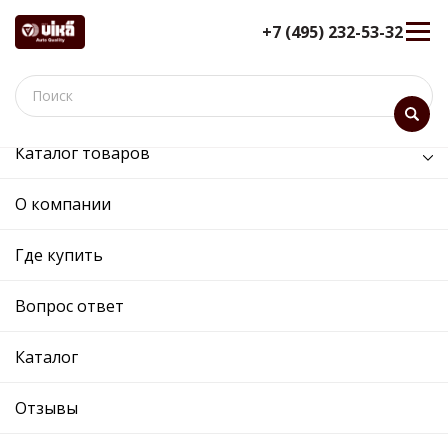
+7 (495) 232-53-32
Каталог товаров
/
Задняя ось /
балка задняя (подрамник)
О компании
балка задняя (подрамник) -
55050950001 - 1K0505315BN -
Где купить
Skoda, Volkswagen
Вопрос ответ
12 мес. гарантия
Ref. OE:
55050950001
Код товара:
59500
Каталог
Прим.:
1K0505315BG / 1KD505315C / 1K0505315BL /
1K0505315BP / 5C0505315J / 5C0505315E /
Отзывы
1KD505315F / 1K0505315BN / 1K0505315BB /
1K0505