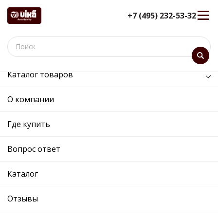
+7 (495) 232-53-32
Каталог товаров
/
Задняя ось /
амортизатор задний газовый
О компании
амортизатор задний газовый
- 45130049201 - 6Q0513025R -
Где купить
Skoda, Volkswagen
Вопрос ответ
12 мес. гарантия
Ref. OE:
45130049201
Код товара:
40492
Каталог
Прим.:
6Q0513025R / 6Q0513025M / 6Q0513025M /
6Q0513025R
Отзывы
Cross:
6Q0513025R
Производитель: