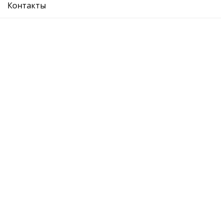
Контакты
опора двигателя правая
Ref. OE:
1K0199262CG
Код Товара:
41991194501
0