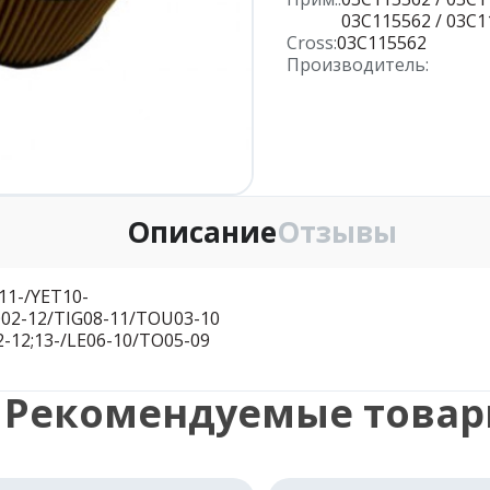
03C115562 / 03C1
Cross:
03C115562
Производитель:
Описание
Отзывы
11-/YET10-
O02-12/TIG08-11/TOU03-10
2-12;13-/LE06-10/TO05-09
Рекомендуемые това