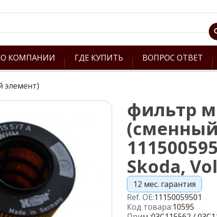
О КОМПАНИИ
ГДЕ КУПИТЬ
ВОПРОС ОТВЕТ
й элемент)
фильтр 
(сменный 
111500595
Skoda, Vo
12 мес. гарантия
Ref. OE:
11150059501
Код товара:
10595
Прим.:
03C115562 / 03C1