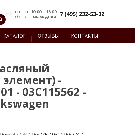
пн - пт:
10.00 - 18.00
+7 (495) 232-53-32
сб - вс: -
выходной
КАТАЛОГ
ОТЗЫВЫ
КОНТАКТЫ
масляный
элемент) -
01 - 03C115562 -
lkswagen
15562A / 03C115577B / 03C115577A /