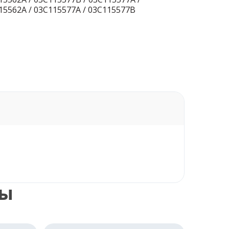
15562A / 03C115577A / 03C115577B
ры