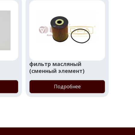
фильтр масляный
щуп м
(сменный элемент)
Подробнее