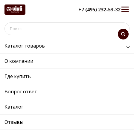
+7 (495) 232-53-32
Каталог товаров
/
Двигатель /
колпачок маслосъемный
О компании
колпачок маслосъемный -
11091792801 - 036109675A -
Где купить
Skoda, Volkswagen
Вопрос ответ
12 мес. гарантия
Ref. OE:
11091792801
Код товара:
Каталог
Прим.:
036109675A / 036109675B / 06B109675B /
036109675 / 030109675G / 030109675G /
Отзывы
036109675 / 036109675A / 036109675C /
06B109675B