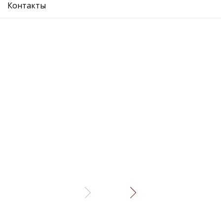
Контакты
Описание
Отзывы
коллектор впускной - - Двигатель
Рекомендуемые товары
коллектор впускной
коллектор 
Подробнее