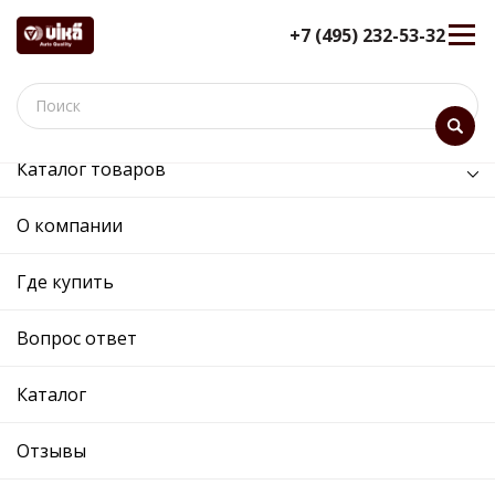
+7 (495) 232-53-32
Каталог товаров
/
Двигатель /
коллектор впускной
О компании
коллектор впускной -
11291785801 - 059129711CK -
Где купить
Skoda, Volkswagen
Вопрос ответ
12 мес. гарантия
Ref. OE:
11291785801
Код товара:
11291785801
Каталог
Прим.:
059129711CG / 059129711CK / 059129711CG
/ 059129711CK
Отзывы
Cross:
059129711CK
Производитель: