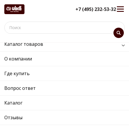
+7 (495) 232-53-32
Каталог товаров
/
Двигатель /
клапан системы рециркуляции
О компании
клапан системы
рециркуляции - 11317711101 -
Где купить
06F131503B - Skoda,
Volkswagen
Вопрос ответ
12 мес. гарантия
Каталог
Ref. OE:
11317711101
Код товара:
0
Прим.:
06F131503A / 06F131503B / 06F131503A /
Отзывы
06F131503B
Cross:
06F131503B