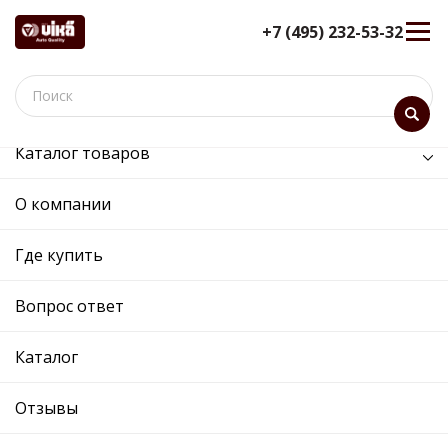
+7 (495) 232-53-32
Каталог товаров
/
Двигатель /
клапан системы рециркуляции
О компании
клапан системы
рециркуляции - 99051548701 -
Где купить
058905291K - Skoda,
Volkswagen
Вопрос ответ
12 мес. гарантия
Каталог
Ref. OE:
99051548701
Код товара:
99051548701
Прим.:
058905291K / 058905291 / 058905291 /
Отзывы
058905291K
Cross:
058905291K