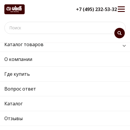
+7 (495) 232-53-32
Каталог товаров
/
Двигатель /
клапан системы рециркуляции
О компании
клапан системы
рециркуляции - 11030887201 -
Где купить
03C103175G - Skoda,
Volkswagen
Вопрос ответ
12 мес. гарантия
Каталог
Ref. OE:
11030887201
Код товара:
18872
Прим.:
03C103175G / 03C103175G
Отзывы
Cross:
03C103175G
Производитель: