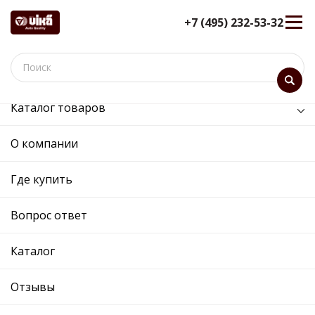
+7 (495) 232-53-32
Каталог товаров
/
Двигатель /
вкладыш шатунный комплект на двигатель
О компании
вкладыш шатунный
Где купить
комплект на двигатель -
11050023101 - 047105701D -
Вопрос ответ
Skoda, Volkswagen
12 мес. гарантия
Каталог
Ref. OE:
11050023101
Код товара:
10231
Отзывы
Прим.:
047105701D / 781010002 / 113010482 /
047105701D