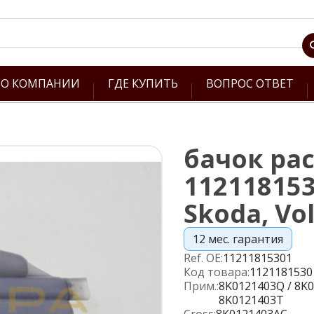
О КОМПАНИИ
ГДЕ КУПИТЬ
ВОПРОС ОТВЕТ
бачок ра
112118153
Skoda, Vo
12 мес. гарантия
Ref. OE:
11211815301
Код товара:
1121181530
Прим.:
8K0121403Q / 8K0
8K0121403T
Cross:
8K0121403AC