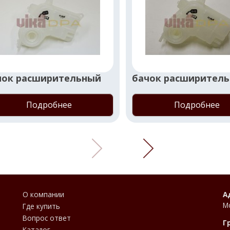
чок расширительный
бачок расширител
Подробнее
Подробнее
О компании
А
М
Где купить
Вопрос ответ
Г
Каталог