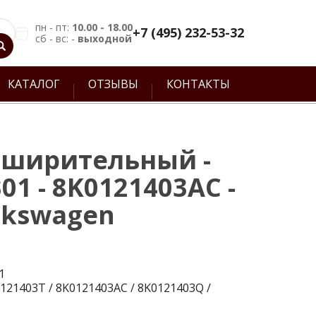
пн - пт:
10.00 - 18.00
+7 (495) 232-53-32
сб - вс: -
выходной
КАТАЛОГ
ОТЗЫВЫ
КОНТАКТЫ
сширительный -
01 - 8K0121403AC -
lkswagen
1
121403T / 8K0121403AC / 8K0121403Q /