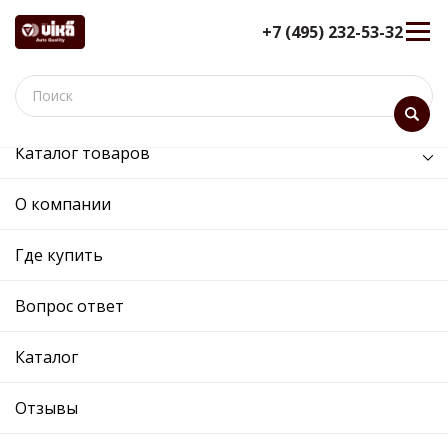
+7 (495) 232-53-32
Каталог товаров
/
Электрооборудование /
щетка стеклоочистителя переднего (компл) (STP)
О компании
щетка стеклоочистителя
Где купить
переднего (компл) (STP) -
99551195102 - 5E1998001 -
Вопрос ответ
Skoda, Volkswagen
12 мес. гарантия
Каталог
Ref. OE:
99551195102
Код товара:
911951
Отзывы
Прим.:
5E1955426 + 5E1955425 /
5E1998001|5E1955425 + 5E1955426