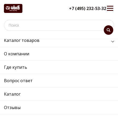
+7 (495) 232-53-32
Каталог товаров
/
Электрооборудование /
фонарь номерного знака
О компании
фонарь номерного знака -
89430183102 - 1J6943021B -
Где купить
Skoda, Volkswagen
Вопрос ответ
12 мес. гарантия
Ref. OE:
89430183102
Код товара:
81831
Каталог
Прим.:
1J6943021B / 6QD943021A / 1JE943021 /
1J6943021 / 1GD943021 / 1C9943021 /
Отзывы
1C9943021 / 1GD943021 / 1J6943021 /
1J6943021B / 1JE94