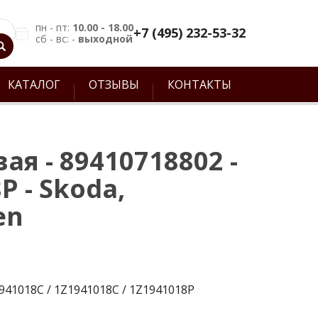
пн - пт:
10.00 - 18.00
+7 (495) 232-53-32
сб - вс: -
выходной
КАТАЛОГ
ОТЗЫВЫ
КОНТАКТЫ
ая - 89410718802 -
P - Skoda,
en
941018C / 1Z1941018C / 1Z1941018P