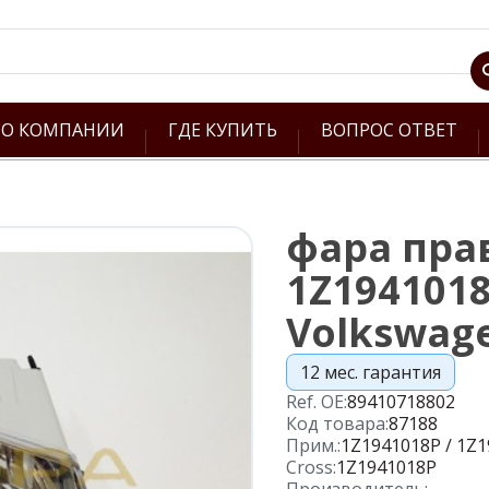
О КОМПАНИИ
ГДЕ КУПИТЬ
ВОПРОС ОТВЕТ
фара прав
1Z1941018
Volkswag
12 мес. гарантия
Ref. OE:
89410718802
Код товара:
87188
Прим.:
1Z1941018P / 1Z1
Cross:
1Z1941018P
Производитель: