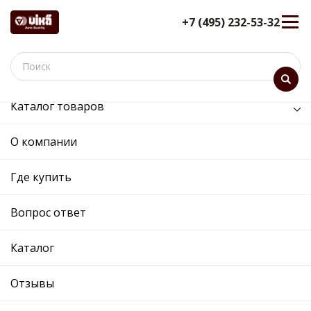
+7 (495) 232-53-32
Каталог товаров
/
Электрооборудование /
генератор
О компании
генератор - 99031767001 -
06F903023G - Skoda,
Где купить
Volkswagen
Вопрос ответ
12 мес. гарантия
Ref. OE:
99031767001
Код товара:
0
Каталог
Прим.:
06F903023G / 06F903023B / 06A903023 /
06A903023 / 06F903023B / 06F903023G /
Отзывы
06F903023GX
Cross:
06F903023G